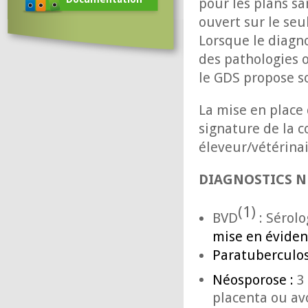
pour les plans s
ouvert sur le seu
Lorsque le diagno
des pathologies o
le GDS propose s
La mise en place 
signature de la c
éleveur/vétérina
DIAGNOSTICS NÉ
(1)
BVD
: Sérolo
mise en éviden
Paratuberculose
Néosporose :
3
placenta ou av