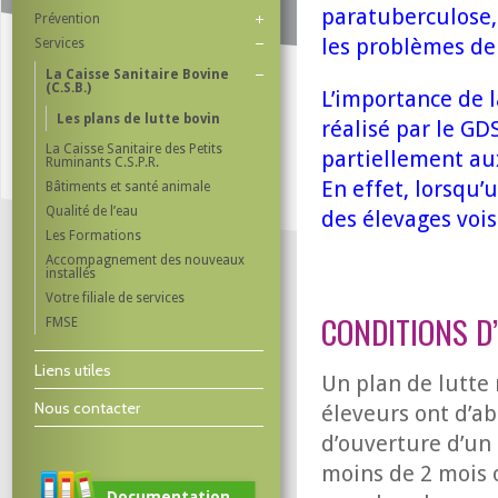
paratuberculose, 
Prévention
les problèmes de 
Services
La Caisse Sanitaire Bovine
(C.S.B.)
L’importance de l
Les plans de lutte bovin
réalisé par le GD
La Caisse Sanitaire des Petits
partiellement au
Ruminants C.S.P.R.
En effet, lorsqu’
Bâtiments et santé animale
Qualité de l’eau
des élevages vois
Les Formations
Accompagnement des nouveaux
installés
Votre filiale de services
CONDITIONS D
FMSE
Liens utiles
Un plan de lutte 
Nous contacter
éleveurs ont d’ab
d’ouverture d’un 
moins de 2 mois o
Documentation