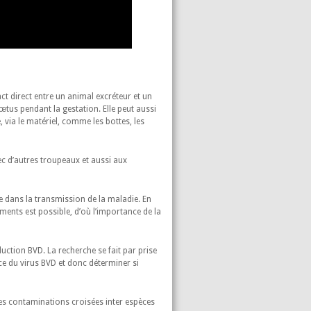
ct direct entre un animal excréteur et un
œtus pendant la gestation. Elle peut aussi
, via le matériel, comme les bottes, les
ec d’autres troupeaux et aussi aux
e dans la transmission de la maladie. En
tements est possible, d’où l’importance de la
oduction BVD. La recherche se fait par prise
ce du virus BVD et donc déterminer si
es contaminations croisées inter espèces