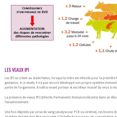
LES VEAUX IPI
Les IPI se créent au stade fœtus, lorsque la mère est infectée pour la première 
gestation. A ce stade, il n’a pas encore développé son propre système immunita
partie de l’organisme. Il naîtra vivant porteur et excréteur massif du virus à vi
La présence de veaux IPI (Infectés Permanents Immunotolérants) dans un élev
l’assainissement.
Une fois dépistés par prise de sang (analyse par PCR ou virémie), ces bovins doi
stratégie de lutte doit être envisagée à l’échelle du troupeau (en concertation av