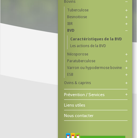
Bovins
Tuberculose
Besnoitiose
IBR
BVD
Caractéristiques de la BVD
Les actions de la BVD
Néosporose
Paratuberculose
Varron ou hypodermose bovine
ESB
Ovins & caprins
Prévention / Services
Liens utiles
Nous contacter