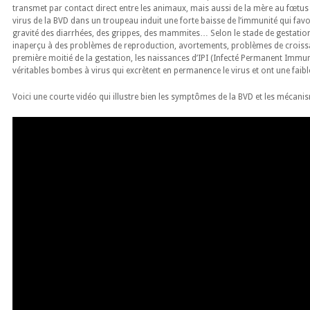
transmet par contact direct entre les animaux, mais aussi de la mère au fœtus 
virus de la BVD dans un troupeau induit une forte baisse de l’immunité qui fa
gravité des diarrhées, des grippes, des mammites… Selon le stade de gestation
inaperçu à des problèmes de reproduction, avortements, problèmes de croissanc
première moitié de la gestation, les naissances d’IPI (Infecté Permanent Immun
véritables bombes à virus qui excrètent en permanence le virus et ont une faibl
Voici une courte vidéo qui illustre bien les symptômes de la BVD et les mécanis