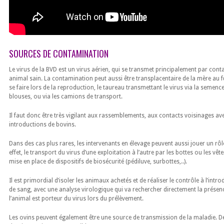
SOURCES DE CONTAMINATION
Le virus de la BVD est un virus aérien, qui se transmet principalement par conta
animal sain. La contamination peut aussi être transplacentaire de la mère au f
se faire lors de la reproduction, le taureau transmettant le virus via la semence
blouses, ou via les camions de transport.
Il faut donc être très vigilant aux rassemblements, aux contacts voisinages av
introductions de bovins.
Dans des cas plus rares, les intervenants en élevage peuvent aussi jouer un rôl
effet, le transport du virus d’une exploitation à l’autre par les bottes ou les vê
mise en place de dispositifs de biosécurité (pédiluve, surbottes,..).
Il est primordial d’isoler les animaux achetés et de réaliser le contrôle à l’intr
de sang, avec une analyse virologique qui va rechercher directement la présen
l’animal est porteur du virus lors du prélèvement.
Les ovins peuvent également être une source de transmission de la maladie. D