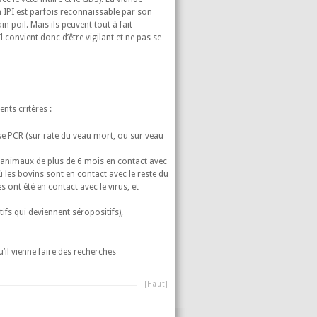
 IPI est parfois reconnaissable par son
n poil. Mais ils peuvent tout à fait
 convient donc d’être vigilant et ne pas se
nts critères :
yse PCR (sur rate du veau mort, ou sur veau
es animaux de plus de 6 mois en contact avec
 les bovins sont en contact avec le reste du
s ont été en contact avec le virus, et
fs qui deviennent séropositifs),
u’il vienne faire des recherches
[Haut]