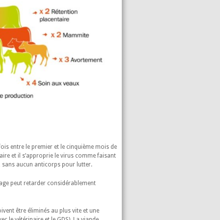
fois entre le premier et le cinquième mois de
ire et il s’approprie le virus comme faisant
e, sans aucun anticorps pour lutter.
age peut retarder considérablement
vent être éliminés au plus vite et une
ec le vétérinaire et le GDS). La viande