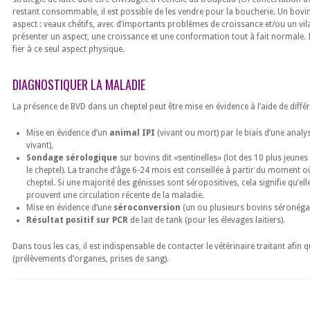
restant consommable, il est possible de les vendre pour la boucherie. Un bovin
aspect : veaux chétifs, avec d’importants problèmes de croissance et/ou un vilai
présenter un aspect, une croissance et une conformation tout à fait normale. Il
fier à ce seul aspect physique.
DIAGNOSTIQUER LA MALADIE
La présence de BVD dans un cheptel peut être mise en évidence à l’aide de différe
Mise en évidence d’un
animal IPI
(vivant ou mort) par le biais d’une anal
vivant),
Sondage sérologique
sur bovins dit «sentinelles» (lot des 10 plus jeun
le cheptel). La tranche d’âge 6-24 mois est conseillée à partir du moment où
cheptel. Si une majorité des génisses sont séropositives, cela signifie qu’elle
prouvent une circulation récente de la maladie.
Mise en évidence d’une
séroconversion
(un ou plusieurs bovins séronégati
Résultat positif sur PCR
de lait de tank (pour les élevages laitiers).
Dans tous les cas, il est indispensable de contacter le vétérinaire traitant afin q
(prélèvements d’organes, prises de sang).