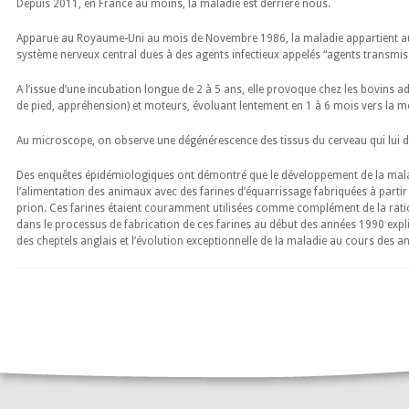
Depuis 2011, en France au moins, la maladie est derrière nous.
Apparue au Royaume-Uni au mois de Novembre 1986, la maladie appartient a
système nerveux central dues à des agents infectieux appelés “agents transmi
A l’issue d’une incubation longue de 2 à 5 ans, elle provoque chez les bovins a
de pied, appréhension) et moteurs, évoluant lentement en 1 à 6 mois vers la m
Au microscope, on observe une dégénérescence des tissus du cerveau qui lui 
Des enquêtes épidémiologiques ont démontré que le développement de la mala
l’alimentation des animaux avec des farines d’équarrissage fabriquées à partir
prion. Ces farines étaient couramment utilisées comme complément de la rat
dans le processus de fabrication de ces farines au début des années 1990 expl
des cheptels anglais et l’évolution exceptionnelle de la maladie au cours des a