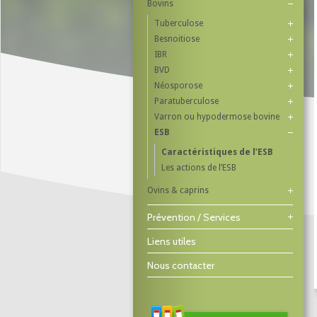
Bovins
Tuberculose
Besnoitiose
IBR
BVD
Néosporose
Paratuberculose
Varron ou hypodermose bovine
ESB
Caractéristiques de l’ESB
Les actions de l’ESB
Ovins & caprins
Prévention / Services
Liens utiles
Nous contacter