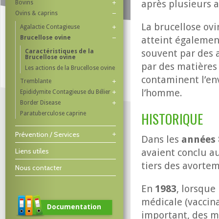
après plusieurs 
Bovins
Ovins & caprins
La brucellose ov
Agalactie Contagieuse
Brucellose ovine
atteint également
souvent par des 
Caractéristiques de la
Brucellose ovine
par des matières v
Les actions de la Brucellose ovine
contaminent l’en
Tremblante
l’homme.
Epididymite Contagieuse du Bélier
Border Disease
HISTORIQUE
Paratuberculose caprine
Prévention / Services
Dans les
années 
Liens utiles
avaient conclu au
tiers des avorte
Nous contacter
En
1983
, lorsque
médicale (vaccina
Documentation
important, des m