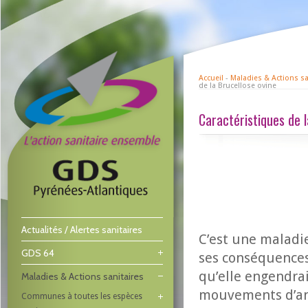
Accueil
-
Maladies & Actions sa
de la Brucellose ovine
Caractéristiques de l
Actualités / Alertes sanitaires
C’est une maladie
GDS 64
ses conséquences 
qu’elle engendrai
Maladies & Actions sanitaires
mouvements d’ani
Communes à toutes les espèces