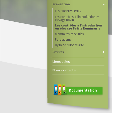
Prévention
LES PROPHYLAXIES
Les contrôles à l’introduction en
élevage Bovin
Les contrôles à l’introduction
en élevage Petits Ruminants
Mammites et cellules
Parasitisme
Hygiène / Biosécurité
Services
Liens utiles
Nous contacter
Documentation