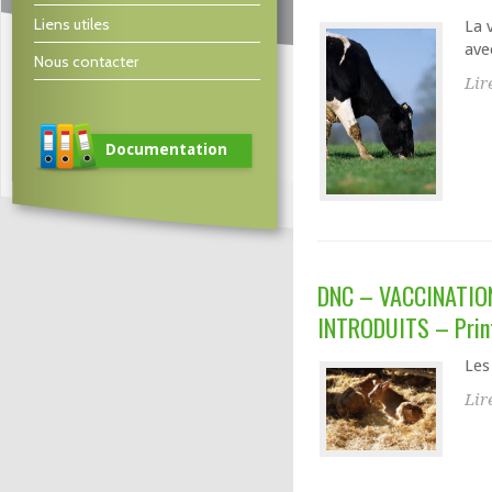
Liens utiles
La 
avec
Nous contacter
Lir
Documentation
DNC – VACCINATIO
INTRODUITS – Pri
Les
Lir