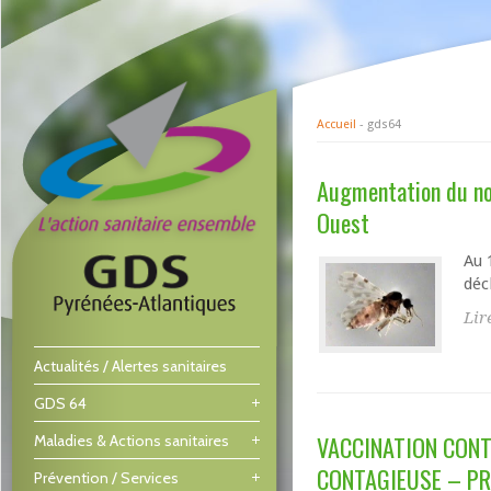
Accueil
- gds64
Augmentation du no
Ouest
Au 
déc
Lir
Actualités / Alertes sanitaires
GDS 64
VACCINATION CONT
Maladies & Actions sanitaires
CONTAGIEUSE – P
Prévention / Services