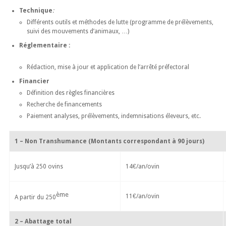
Technique
:
Différents outils et méthodes de lutte (programme de prélèvements,
suivi des mouvements d’animaux, …)
Réglementaire :
Rédaction, mise à jour et application de l’arrêté préfectoral
Financier
Définition des règles financières
Recherche de financements
Paiement analyses, prélèvements, indemnisations éleveurs, etc.
1 – Non Transhumance (Montants correspondant à 90 jours)
Jusqu’à 250 ovins
14€/an/ovin
ème
11€/an/ovin
A partir du 250
2 – Abattage total