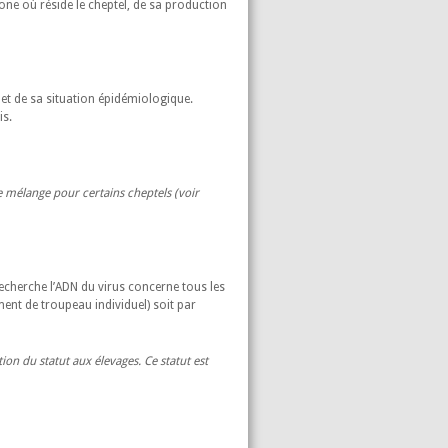
zone où réside le cheptel, de sa production
 et de sa situation épidémiologique.
is.
e mélange pour certains cheptels (voir
echerche l’ADN du virus concerne tous les
ment de troupeau individuel) soit par
ion du statut aux élevages. Ce statut est